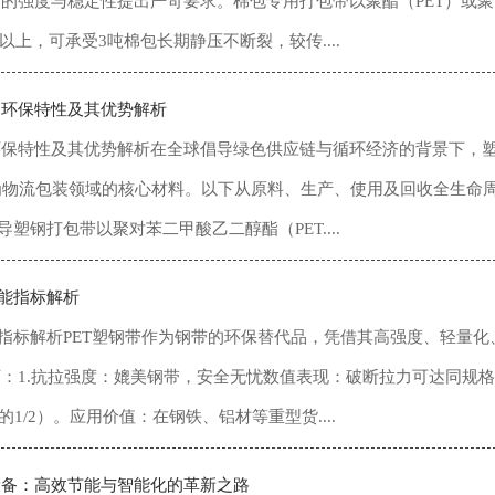
的强度与稳定性提出严苛要求。棉包专用打包带以聚酯（PET）或聚
N以上，可承受3吨棉包长期静压不断裂，较传....
的环保特性及其优势解析
环保特性及其优势解析在全球倡导绿色供应链与循环经济的背景下，
为物流包装领域的核心材料。以下从原料、生产、使用及回收全生命
导塑钢打包带以聚对苯二甲酸乙二醇酯（PET....
性能指标解析
能指标解析PET塑钢带作为钢带的环保替代品，凭借其高强度、轻量
：1.抗拉强度：媲美钢带，安全无忧数值表现：破断拉力可达同规格钢带的
带的1/2）。应用价值：在钢铁、铝材等重型货....
设备：高效节能与智能化的革新之路