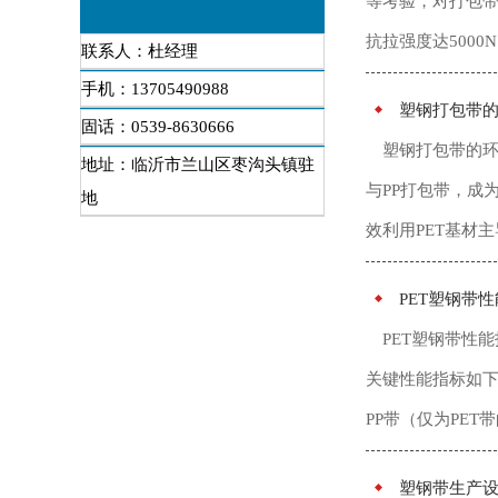
等考验，对打包带
抗拉强度达5000
联系人：杜经理
手机：13705490988
塑钢打包带
固话：0539-8630666
塑钢打包带的
地址：临沂市兰山区枣沟头镇驻
与PP打包带，成
地
效利用PET基材主
PET塑钢带
PET塑钢带性
关键性能指标如下
PP带（仅为PET
塑钢带生产