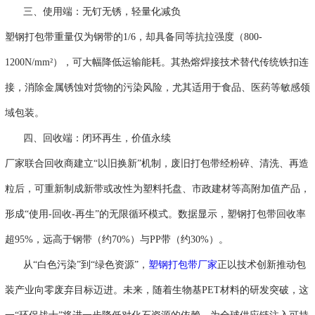
三、使用端：无钉无锈，轻量化减负
塑钢打包带重量仅为钢带的
1/6，却具备同等抗拉强度（800-
1200N/mm²），可大幅降低运输能耗。其热熔焊接技术替代传统铁扣连
接，消除金属锈蚀对货物的污染风险，尤其适用于食品、医药等敏感领
域包装。
四、回收端：闭环再生，价值永续
厂家联合回收商建立
“以旧换新”机制，废旧打包带经粉碎、清洗、再造
粒后，可重新制成新带或改性为塑料托盘、市政建材等高附加值产品，
形成“使用-回收-再生”的无限循环模式。数据显示，塑钢打包带回收率
超95%，远高于钢带（约70%）与PP带（约30%）。
从
“白色污染”到“绿色资源”，
塑钢打包带厂家
正以技术创新推动包
装产业向零废弃目标迈进。未来，随着生物基PET材料的研发突破，这