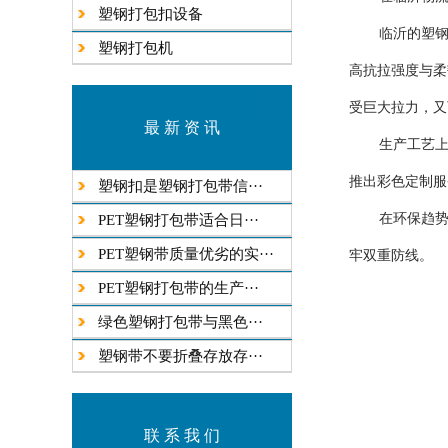
塑钢打包扣设备
临沂的塑
塑钢打包机
高抗拉强度与柔
受巨大拉力，又
最 新 资 讯
生产工艺
推出彩色定制服
塑钢扣是塑钢打包带信···
在环保趋
​PET塑钢打包带适合日···
PET塑钢带质量优劣的实···
牢双重防线。
​PET塑钢打包带的生产···
绿色塑钢打包带与黑色···
塑钢带不要折叠存放存···
联 系 我 们